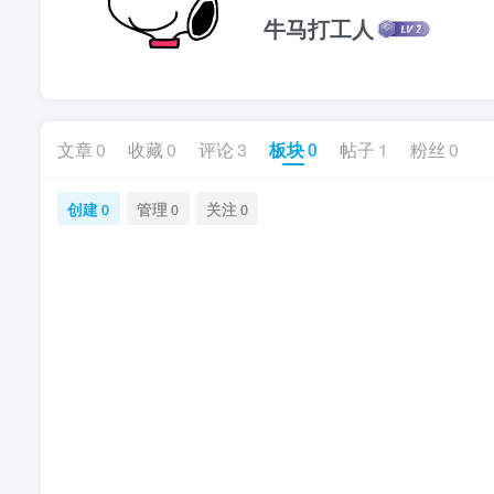
牛马打工人
文章
0
收藏
0
评论
3
板块
0
帖子
1
粉丝
0
创建
管理
关注
0
0
0