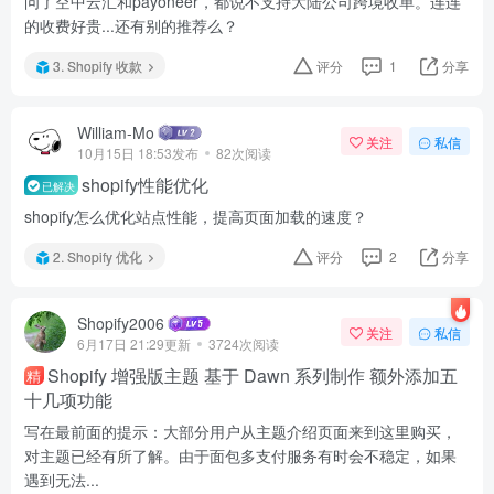
问了空中云汇和payoneer，都说不支持大陆公司跨境收单。连连
的收费好贵...还有别的推荐么？
3. Shopify 收款
评分
1
分享
William-Mo
关注
私信
10月15日 18:53发布
82次阅读
shopify性能优化
已解决
shopify怎么优化站点性能，提高页面加载的速度？
2. Shopify 优化
评分
2
分享
Shopify2006
关注
私信
6月17日 21:29更新
3724次阅读
Shopify 增强版主题 基于 Dawn 系列制作 额外添加五
精
十几项功能
写在最前面的提示：大部分用户从主题介绍页面来到这里购买，
对主题已经有所了解。由于面包多支付服务有时会不稳定，如果
遇到无法...