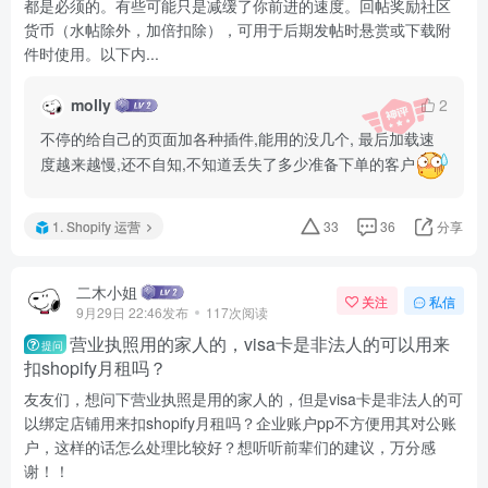
都是必须的。有些可能只是减缓了你前进的速度。回帖奖励社区
货币（水帖除外，加倍扣除），可用于后期发帖时悬赏或下载附
件时使用。以下内...
molly
2
不停的给自己的页面加各种插件,能用的没几个, 最后加载速
度越来越慢,还不自知,不知道丢失了多少准备下单的客户
1. Shopify 运营
33
36
分享
二木小姐
关注
私信
9月29日 22:46发布
117次阅读
营业执照用的家人的，visa卡是非法人的可以用来
提问
扣shopify月租吗？
友友们，想问下营业执照是用的家人的，但是visa卡是非法人的可
以绑定店铺用来扣shopify月租吗？企业账户pp不方便用其对公账
户，这样的话怎么处理比较好？想听听前辈们的建议，万分感
谢！！