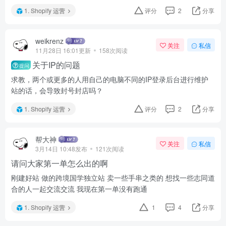
1. Shopify 运营
评分
2
分享
weikrenz
关注
私信
11月28日 16:01更新
158次阅读
关于IP的问题
提问
求教，两个或更多的人用自己的电脑不同的IP登录后台进行维护
站的话，会导致封号封店吗？
1. Shopify 运营
评分
2
分享
帮大神
关注
私信
3月14日 10:48发布
121次阅读
请问大家第一单怎么出的啊
刚建好站 做的跨境国学独立站 卖一些手串之类的 想找一些志同道
合的人一起交流交流 我现在第一单没有跑通
1. Shopify 运营
1
4
分享