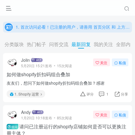
1. 首次访问必看！已注册的用户，请善用 首页分区 和 上方搜索功能 输入关键词后回车
2. 关于最近 Shopify 严查未购买的官方主题的提示以及解决方法
1. 首次访问必看！已注册的用户，请善用 首页分区 和 上方搜索功能 输入关键词后回车
分类版块
热门帖子
问答交流
最新回复
我的关注
全部内
Jolin
关注
私信
5月20日 15:21发布
15次阅读
如何做shopify折扣码组合叠加
友友们，想问下如何做shopify折扣码组合叠加？感谢
1. Shopify 运营
评分
1
分享
Andy
关注
私信
1月20日 10:18发布
85次阅读
请问已注册运行的shopify店铺如何是否可以更换注
提问
册主体？