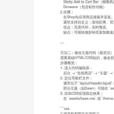
   Sticky Add to Cart Bar（侧重商品页）

   Growave（包含粘性功能）

2.步骤：

   在Shopify应用商店搜索并安装。

   通常支持自定义：滚动距离、背景色、动画效果。

   优点：无需代码，实时预览。

   缺点：可能轻微影响页面加载速度。

---

方法二：修改主题代码（最灵活）

需要基础HTML/CSS知识，修改前务
步骤概览：

1. 进入代码编辑器：

   后台 → “在线商店” → “主题” → “编辑代码”。

2. 定位导航栏文件：

   通常位于 `layout/header.liquid` 或 `sections/header.liquid`。

   部分主题（如Dawn）可能在 `sections/header-group.liquid`。

3. 添加CSS实现固定效果：

   在 `assets/base.css` 或 `theme.css` 末尾添加以下代码（或通过“自定义CSS”注入）：

```css

/* 使导航栏固定在顶部 */
