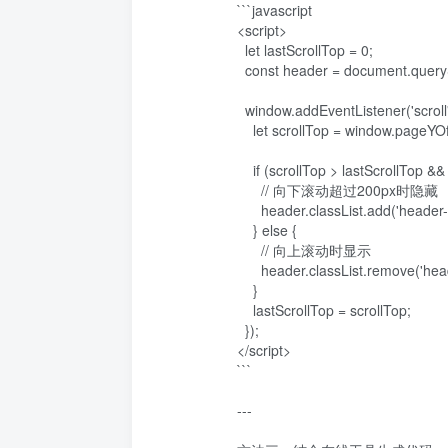
```javascript

<script>

  let lastScrollTop = 0;

  const header = document.querySelector('.header'); // 根据主题调整选择器

  window.addEventListener('scroll', () => {

    let scrollTop = window.pageYOffset || document.documentElement.scrollTop;

    if (scrollTop > lastScrollTop && scrollTop > 200) {

      // 向下滚动超过200px时隐藏

      header.classList.add('header--hidden');

    } else {

      // 向上滚动时显示

      header.classList.remove('header--hidden');

    }

    lastScrollTop = scrollTop;

  });

</script>

```

---
