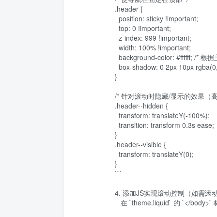
.header {

  position: sticky !important;

  top: 0 !important;

  z-index: 999 !important;

  width: 100% !important;

  background-color: #ffffff; /* 根据主题调整背景色 */

  box-shadow: 0 2px 10px rgba(0,0,0,0.1); /* 可选：添加阴影增强效果 */

}

/* 针对滚动时隐藏/显示的效果（高级
.header--hidden {

  transform: translateY(-100%);

  transition: transform 0.3s ease;

}

.header--visible {

  transform: translateY(0);

}

```

4. 添加JS实现滚动控制（如需滚
   在 `theme.liquid` 的 `</body>` 标签前添加：
