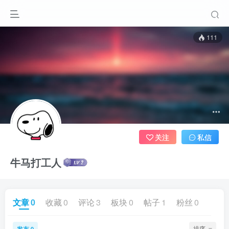
111
关注
私信
牛马打工人
文章
0
收藏
0
评论
3
板块
0
帖子
1
粉丝
0
发布
排序
0