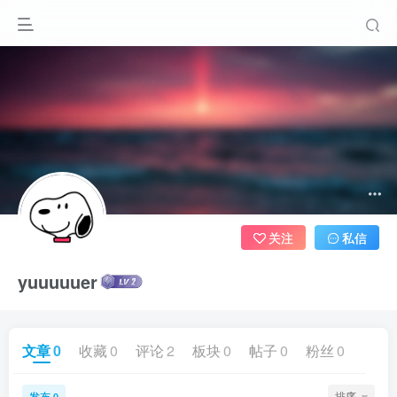
关注
私信
yuuuuuer
文章
0
收藏
0
评论
2
板块
0
帖子
0
粉丝
0
发布
排序
0