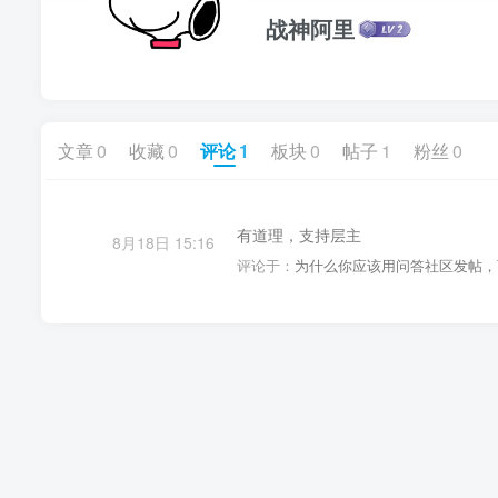
战神阿里
文章
0
收藏
0
评论
1
板块
0
帖子
1
粉丝
0
有道理，支持层主
8月18日 15:16
评论于：
为什么你应该用问答社区发帖，