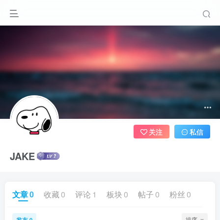
关注
私信
JAKE
文章
0
收藏
0
评论
1
板块
0
帖子
0
粉丝
0
发布
排序
0