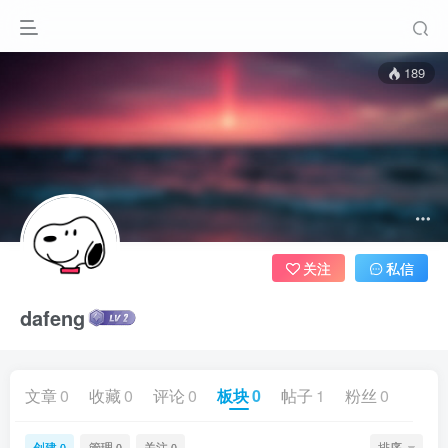
189
关注
私信
dafeng
文章
0
收藏
0
评论
0
板块
0
帖子
1
粉丝
0
创建
管理
关注
排序
0
0
0