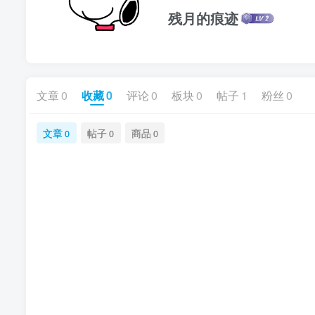
残月的痕迹
文章
0
收藏
0
评论
0
板块
0
帖子
1
粉丝
0
文章
帖子
商品
0
0
0