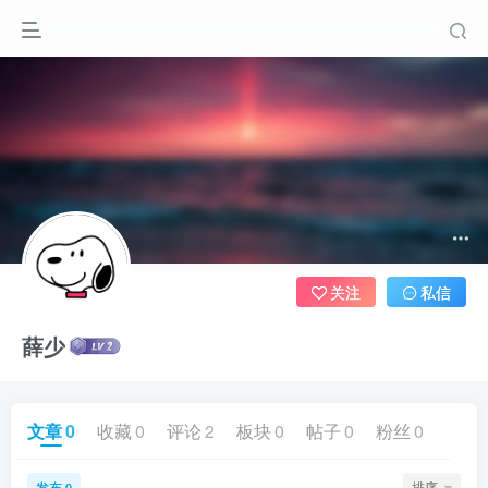
关注
私信
薛少
文章
0
收藏
0
评论
2
板块
0
帖子
0
粉丝
0
发布
排序
0