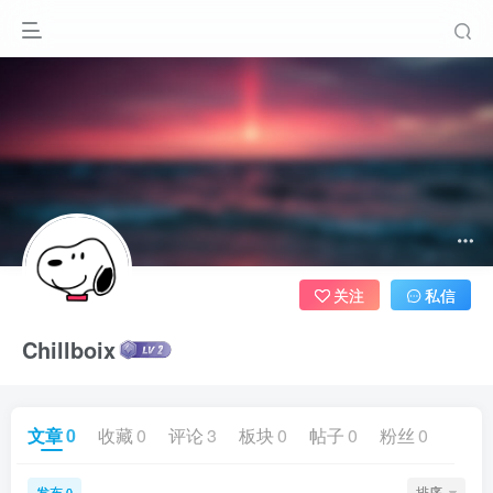
关注
私信
Chillboix
文章
0
收藏
0
评论
3
板块
0
帖子
0
粉丝
0
发布
排序
0