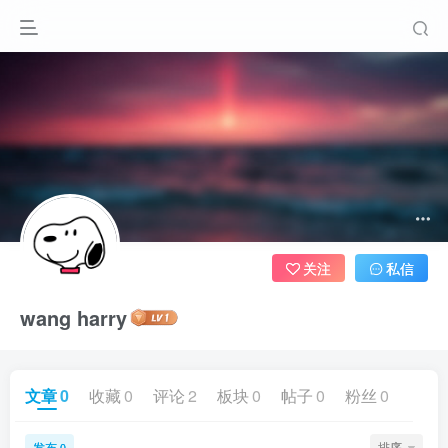
关注
私信
wang harry
文章
0
收藏
0
评论
2
板块
0
帖子
0
粉丝
0
发布
排序
0