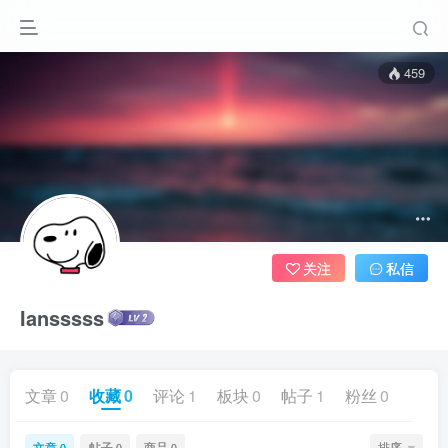
459
关注
私信
Iansssss
文章
0
收藏
0
评论
1
板块
0
帖子
1
粉丝
0
文章
帖子
商品
排序
0
0
0