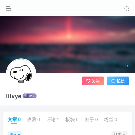
关注
私信
lilvye
文章
0
收藏
0
评论
1
板块
0
帖子
0
粉丝
0
发布
排序
0